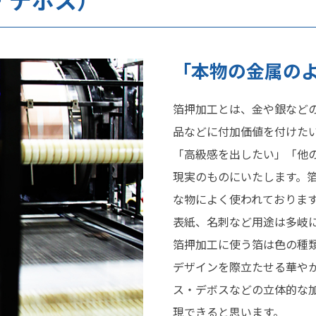
「本物の金属の
箔押加工とは、金や銀など
品などに付加価値を付けた
「高級感を出したい」「他
現実のものにいたします。
な物によく使われておりま
表紙、名刺など用途は多岐
箔押加工に使う箔は色の種
デザインを際立たせる華や
ス・デボスなどの立体的な
現できると思います。