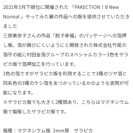
2021年3月下順位に開催された 「PAKECTION！8 New
Normal 」やってみた展の作品への版を提供させていただき
ました
三原美奈子さんの作品「餃子幸福」のパッケージへの箔押
し版。箔が錆びにくいようにと開発された株式会社竹尾の
箔守の紙に村田金箔グループのスペシャルカラー3色をザラ
ピカ版で箔押加工を行っています。
3色の箔ですがザラピカ版を利用することで3種のツヤ箔と
同系色の3種のケシ箔をあつかっているかのような表現が可
能になります。
※ザラピカ版でも大きく2種類あり、こちらはマグネシウム
版で製版したザラピカ版です。
版種：マグネシウム版 3mm厚 ザラピカ